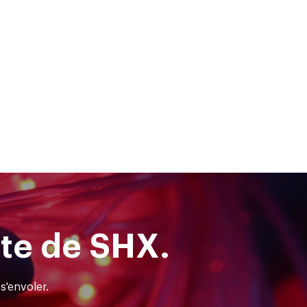
nte de SHX.
s'envoler.