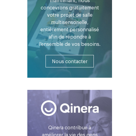
maintenant, nous
concevrons gratuitement
votre projet de salle
multisensorielle,
entièrement personnalisé
afin de répondre à
l’ensemble de vos besoins.
Nous contacter
Qinera contribue à
améliorer la vie des gens