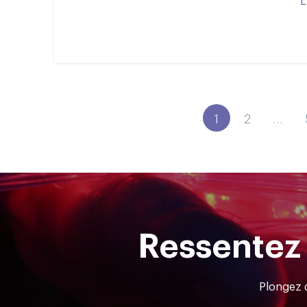
1
2
…
Ressentez 
Plongez d