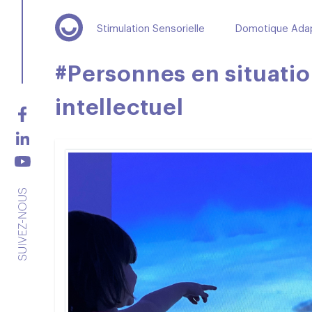
Stimulation Sensorielle
Domotique Ada
#Personnes en situati
intellectuel