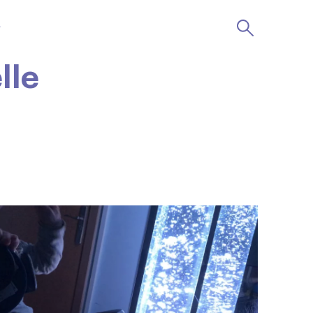
r
lle